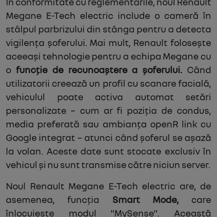
În conformitate cu reglementările, noul Renault
Megane E-Tech electric include o cameră în
stâlpul parbrizului din stânga pentru a detecta
vigilența șoferului. Mai mult, Renault folosește
aceeași tehnologie pentru a echipa Megane cu
o
funcție de recunoaștere a șoferului.
Când
utilizatorii creează un profil cu scanare facială,
vehiculul poate activa automat setări
personalizate – cum ar fi poziția de condus,
media preferată sau ambianța openR link cu
Google integrat – atunci când șoferul se așază
la volan. Aceste date sunt stocate exclusiv în
vehicul și nu sunt transmise către niciun server.
Noul Renault Megane E-Tech electric are, de
asemenea, funcția
Smart Mode,
care
înlocuiește modul "MySense". Această