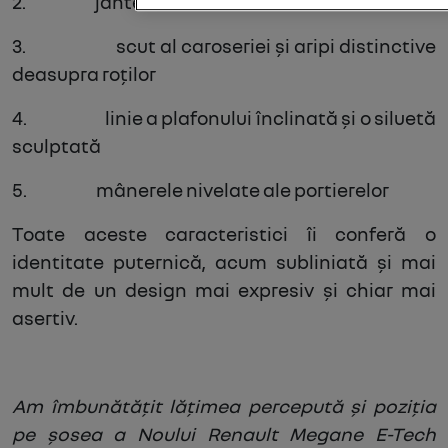
2.
jante mari de 19 sau 20 inchi
3.
scut al caroseriei și aripi distinctive
deasupra roților
4.
linie a plafonului înclinată și o siluetă
sculptată
5.
mânerele nivelate ale portierelor
Toate aceste caracteristici îi conferă o
identitate puternică, acum subliniată și mai
mult de un design mai expresiv și chiar mai
asertiv.
Am îmbunătățit lățimea percepută și poziția
pe șosea a Noului Renault Megane E-Tech