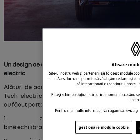
Un design ce are la bază ADN-ul Megane E-Tech
Afișare modu
electric
Site-ul nostru web și partenerii săi folosesc module co
ului. Acest lucru ne permite să vă afișăm reclame și conț
să interacționați cu conținutul nostru p
Alături de aceste upgrade-uri, Noul Megane E-
Tech electric păstrează caracteristicile care
Puteți schimba opțiunile în orice moment accesând se
nostru
au făcut parte din succesul său:
Pentru mai multe informații, vă rugăm să revizuiți
1.
ampatament generos cu proporții
bine echilibrate
gestionare module cookie