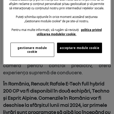
Chintesența tehnologiei Renault E-Tech, acest
afișăm reclame și conținut personalizat și/sau geolocalizat și vă permite
sistem de propulsie plug-in hybrid adaugă un
să interacționați cu conținutul nostru prin intermediul rețelelor sociale.
nou motor electric pe puntea spate pentru mai
Puteți schimba opțiunile în orice moment accesând secțiunea
„Gestionare module cookie” de pe site-ul nostru.
multă putere, precum și funcționarea
permanentă cu tracțiune integrală. În
Pentru mai multe informații, vă rugăm să revizuiți
politica privind
utilizarea modulelor cookie.
echiparea Atelier Alpine, această versiune de
motorizare va avea setări specifice pentru
gestionare module
acceptare module cookie
șasiu și moduri de conducere și, alături de un
cookie
sistem de suspensie activă conectat la o
cameră pentru control predictiv, oferă
experiența supremă de conducere.
În România, Renault Rafale E-Tech full hybrid
200 CP va fi disponibil în două echipări, Techno
și Esprit Alpine. Comenzile în România vor fi
deschise la sfârșitul lunii mai 2024, iar primele
livrări sunt programate să aibă loc începând cu