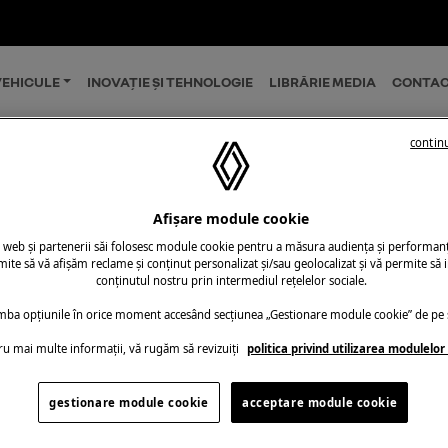
EHICULE
INOVAȚIE ȘI TEHNOLOGIE
LIBRĂRIE MEDIA
CONTAC
continu
Afișare module cookie
tag-ul: Megane El
u web și partenerii săi folosesc module cookie pentru a măsura audiența și performanța
ite să vă afișăm reclame și conținut personalizat și/sau geolocalizat și vă permite să i
conținutul nostru prin intermediul rețelelor sociale.
imba opțiunile în orice moment accesând secțiunea „Gestionare module cookie” de pe s
ru mai multe informații, vă rugăm să revizuiți
politica privind utilizarea modulelor
gestionare module cookie
acceptare module cookie