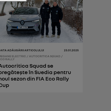
DATA ADĂUGĂRII ARTICOLULUI
23.01.2025
MEGANE ELECTRIC
/
AUTOCRITICA SQUAD
/
ECO RALLY
Autocritica Squad se
pregătește în Suedia pentru
noul sezon din FIA Eco Rally
Cup