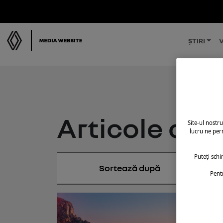
ȘTIRI
V
Articole cu 
Site-ul nostr
lucru ne perm
Puteți sch
Pent