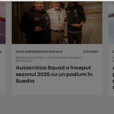
6
DATA ADĂUGĂRII ARTICOLULUI
27.01.2025
MEGANE ELECTRIC
/
AUTOCRITICA SQUAD
/
ECO RALLY
Autocritica Squad a început
sezonul 2025 cu un podium în
Suedia