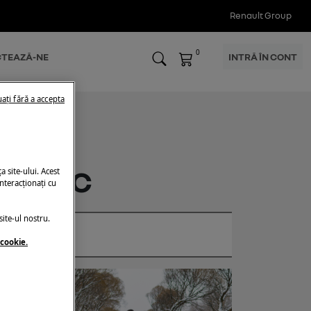
Renault Group
0
TEAZĂ-NE
INTRĂ ÎN CONT
ați fără a accepta
ectric
 site-ului. Acest
nteracționați cu
ite-ul nostru.
 cookie.