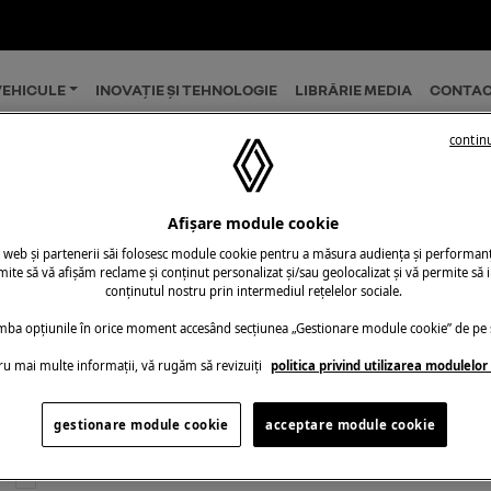
EHICULE
INOVAȚIE ȘI TEHNOLOGIE
LIBRĂRIE MEDIA
CONTAC
continu
Conectare
Afișare module cookie
u web și partenerii săi folosesc module cookie pentru a măsura audiența și performanța
ite să vă afișăm reclame și conținut personalizat și/sau geolocalizat și vă permite să i
conținutul nostru prin intermediul rețelelor sociale.
imba opțiunile în orice moment accesând secțiunea „Gestionare module cookie” de pe s
Adresa de e-mail*
ru mai multe informații, vă rugăm să revizuiți
politica privind utilizarea modulelor
Parola*
gestionare module cookie
acceptare module cookie
Rămâi conectat