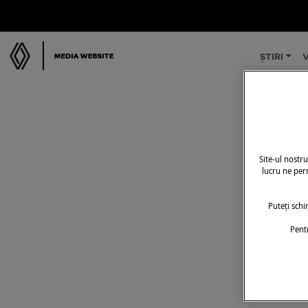
ȘTIRI
V
Site-ul nostr
lucru ne perm
Puteți sch
Pent