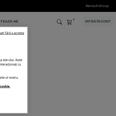
Renault Group
0
TEAZĂ-NE
INTRĂ ÎN CONT
ați fără a accepta
 site-ului. Acest
nteracționați cu
ite-ul nostru.
 cookie.