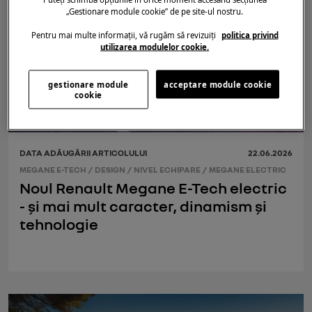
„Gestionare module cookie” de pe site-ul nostru.
Pentru mai multe informații, vă rugăm să revizuiți
politica privind
utilizarea modulelor cookie.
gestionare module
acceptare module cookie
cookie
DATA ADĂUGĂRII ARTICOLULUI
22.06.2026
MEGANE E-TECH
/
DESIGN
/
NIVEL ECHIPARE
/
MEGANE ELECTRIC
Noul Renault Megane E-Tech electric
- și mai mult caracter, dinamism și
tehnologie