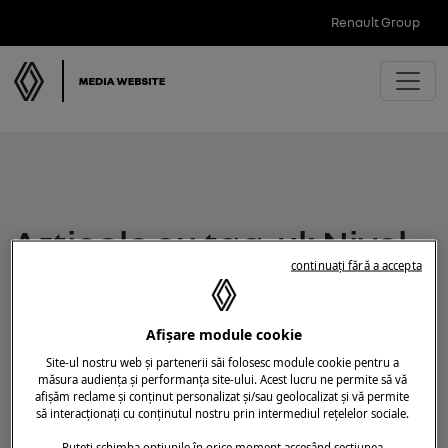
Renault Group
Articole cu tag-ul: Nivel
continuați fără a accepta
echipare
Afișare module cookie
Site-ul nostru web și partenerii săi folosesc module cookie pentru a
măsura audiența și performanța site-ului. Acest lucru ne permite să vă
afișăm reclame și conținut personalizat și/sau geolocalizat și vă permite
să interacționați cu conținutul nostru prin intermediul rețelelor sociale.
Puteți schimba opțiunile în orice moment accesând secțiunea