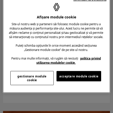
Afișare module cookie
Site-ul nostru web și partenerii săi folosesc module cookie pentru a
măsura audiența și performanța site-ului. Acest lucru ne permite să vă
afișăm reclame și conținut personalizat și/sau geolocalizat și vă permite
să interacționați cu conținutul nostru prin intermediul rețelelor sociale.
Puteți schimba opțiunile în orice moment accesând secțiunea
„Gestionare module cookie” de pe site-ul nostru.
Pentru mai multe informații, vă rugăm să revizuiți
politica privind
DATA ADĂUGĂRII ARTICOLULUI
17.05.2023
utilizarea modulelor cookie.
RENAULT 5
/
MEGANE E-TECH
/
GIVE ME 5
/
GRAND SLAM
Renault ridică mingea la fileu în
gestionare module
acceptare module cookie
turneul de la Roland-Garros
cookie