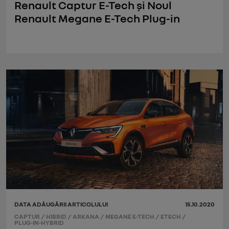
Renault Captur E-Tech și Noul
Renault Megane E-Tech Plug-in
DATA ADĂUGĂRII ARTICOLULUI
15.10.2020
CAPTUR
/
HIBRID
/
ARKANA
/
MEGANE E-TECH
/
ETECH
/
PLUG-IN-HYBRID