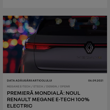
DATA ADĂUGĂRII ARTICOLULUI
06.09.2021
MEGANE E-TECH
/
ETECH
/
DESIGN
/
OPENR
PREMIERĂ MONDIALĂ: NOUL
RENAULT MEGANE E-TECH 100%
ELECTRIC