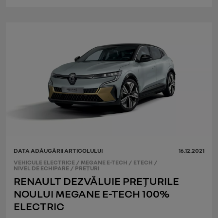
DATA ADĂUGĂRII ARTICOLULUI
16.12.2021
VEHICULE ELECTRICE
/
MEGANE E-TECH
/
ETECH
/
NIVEL DE ECHIPARE
/
PREŢURI
RENAULT DEZVĂLUIE PREȚURILE
NOULUI MEGANE E-TECH 100%
ELECTRIC