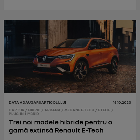
DATA ADĂUGĂRII ARTICOLULUI
15.10.2020
CAPTUR
/
HIBRID
/
ARKANA
/
MEGANE E-TECH
/
ETECH
/
PLUG-IN-HYBRID
Trei noi modele hibride pentru o
gamă extinsă Renault E-Tech