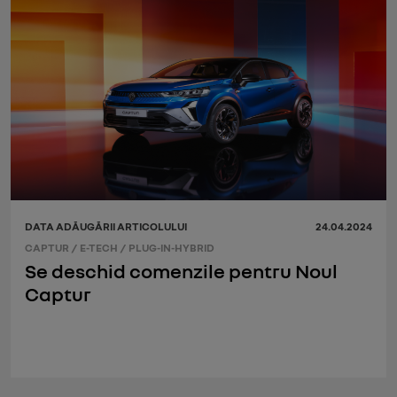
DATA ADĂUGĂRII ARTICOLULUI
24.04.2024
CAPTUR
/
E-TECH
/
PLUG-IN-HYBRID
Se deschid comenzile pentru Noul
Captur