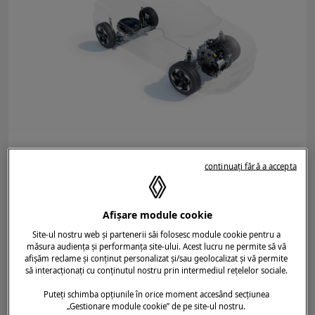
DATA ADĂUGĂRII ARTICOLULUI
21.01.2026
continuați fără a accepta
CAPTUR
/
GPL
DESCHIDERE COMENZI ÎN ROMÂNIA
PENTRU CAPTUR ECO-G 120 (GPL).
Afișare module cookie
GPL. ECONOMIE ȘI ECOLOGIE,
Site-ul nostru web și partenerii săi folosesc module cookie pentru a
PENTRU AUTONOMIE ȘI MAI MARE
măsura audiența și performanța site-ului. Acest lucru ne permite să vă
afișăm reclame și conținut personalizat și/sau geolocalizat și vă permite
să interacționați cu conținutul nostru prin intermediul rețelelor sociale.
Puteți schimba opțiunile în orice moment accesând secțiunea
„Gestionare module cookie” de pe site-ul nostru.