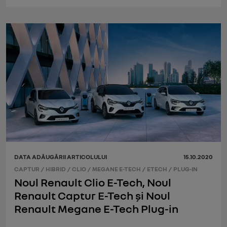
DATA ADĂUGĂRII ARTICOLULUI
15.10.2020
CAPTUR
/
HIBRID
/
CLIO
/
MEGANE E-TECH
/
ETECH
/
PLUG-IN
Noul Renault Clio E-Tech, Noul
Renault Captur E-Tech și Noul
Renault Megane E-Tech Plug-in