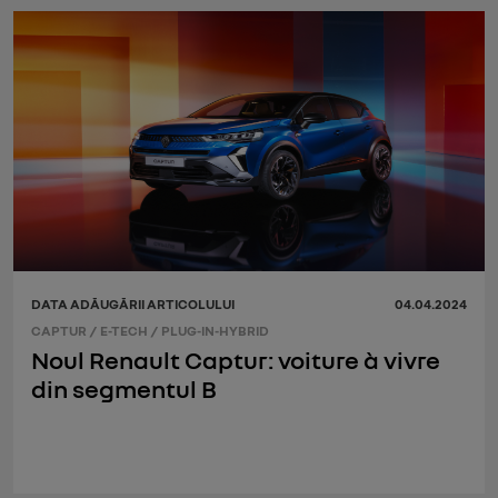
DATA ADĂUGĂRII ARTICOLULUI
04.04.2024
CAPTUR
/
E-TECH
/
PLUG-IN-HYBRID
Noul Renault Captur: voiture à vivre
din segmentul B