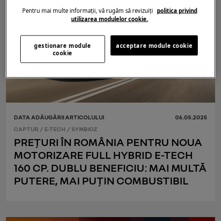
Pentru mai multe informații, vă rugăm să revizuiți
politica privind
utilizarea modulelor cookie.
gestionare module
acceptare module cookie
cookie
DATA ADĂUGĂRII ARTICOLULUI
06.05.2025
CAPTUR
/
E-TECH
/
SYMBIOZ
PREȚURI ÎN ROMÂNIA PENTRU NOUA
MOTORIZARE FULL HYBRID E-TECH
160 CP. DUBLU BENEFICIU: MAI MULTĂ
PUTERE, MAI PUȚIN COMBUSTIBIL