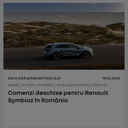
DATA ADĂUGĂRII ARTICOLULUI
18.06.2024
HIBRID
/
E-TECH
/
SYMBIOZ
/
NIVEL DE ECHIPARE
/
PREŢURI
Comenzi deschise pentru Renault
Symbioz în România