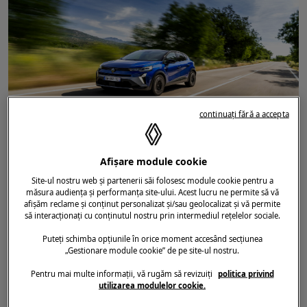
continuați fără a accepta
DATA ADĂUGĂRII ARTICOLULUI
06.05.2025
Afișare module cookie
CAPTUR
/
E-TECH
/
SYMBIOZ
PREȚURI ÎN ROMÂNIA PENTRU NOUA
Site-ul nostru web și partenerii săi folosesc module cookie pentru a
măsura audiența și performanța site-ului. Acest lucru ne permite să vă
MOTORIZARE FULL HYBRID E-TECH
afișăm reclame și conținut personalizat și/sau geolocalizat și vă permite
să interacționați cu conținutul nostru prin intermediul rețelelor sociale.
160 CP. DUBLU BENEFICIU: MAI MULTĂ
PUTERE, MAI PUȚIN COMBUSTIBIL
Puteți schimba opțiunile în orice moment accesând secțiunea
„Gestionare module cookie” de pe site-ul nostru.
Pentru mai multe informații, vă rugăm să revizuiți
politica privind
utilizarea modulelor cookie.