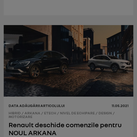
DATA ADĂUGĂRII ARTICOLULUI
11.05.2021
HIBRID
/
ARKANA
/
ETECH
/
NIVEL DE ECHIPARE
/
DESIGN
/
MOTORIZARE
Renault deschide comenzile pentru
NOUL ARKANA