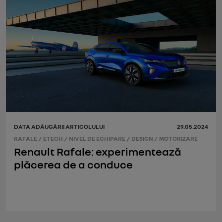
DATA ADĂUGĂRII ARTICOLULUI
29.05.2024
RAFALE
/
ETECH
/
NIVEL DE ECHIPARE
/
DESIGN
/
MOTORIZARE
Renault Rafale: experimentează
plăcerea de a conduce