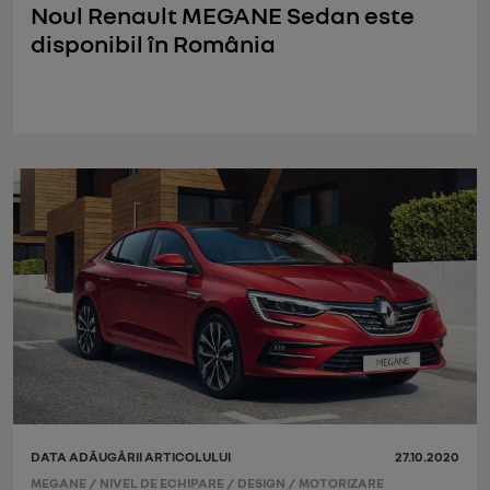
Noul Renault MEGANE Sedan este
disponibil în România
DATA ADĂUGĂRII ARTICOLULUI
27.10.2020
MEGANE
/
NIVEL DE ECHIPARE
/
DESIGN
/
MOTORIZARE