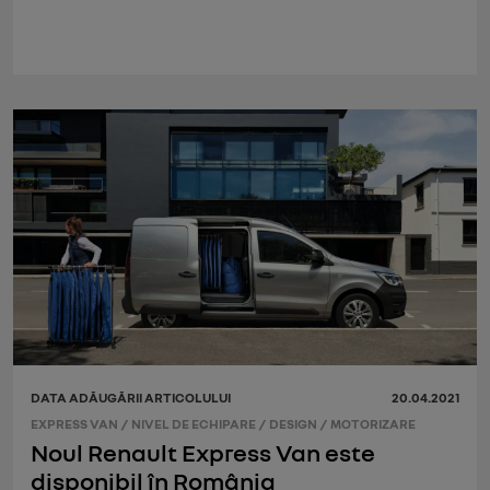
DATA ADĂUGĂRII ARTICOLULUI
20.04.2021
EXPRESS VAN
/
NIVEL DE ECHIPARE
/
DESIGN
/
MOTORIZARE
Noul Renault Express Van este
disponibil în România