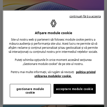
continuați fără a accepta
Afișare module cookie
Site-ul nostru web și partenerii săi folosesc module cookie pentru a
măsura audiența și performanța site-ului. Acest lucru ne permite să vă
afișăm reclame și conținut personalizat și/sau geolocalizat și vă permite
să interacționați cu conținutul nostru prin intermediul rețelelor sociale.
DATA ADĂUGĂRII ARTICOLULUI
31.05.2024
Puteți schimba opțiunile în orice moment accesând secțiunea
RENAULT 5
/
ETECH
/
ELECTRIC
/
NIVEL DE ECHIPARE
/
PREŢURI
/
„Gestionare module cookie” de pe site-ul nostru.
MOTORIZARE
RENAULT 5 E-TECH electric: primele
Pentru mai multe informații, vă rugăm să revizuiți
politica privind
utilizarea modulelor cookie.
două versiuni disponibile pentru
comandă
gestionare module
acceptare module cookie
cookie