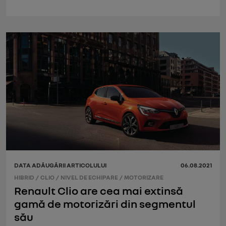
DATA ADĂUGĂRII ARTICOLULUI
06.08.2021
HIBRID
/
CLIO
/
NIVEL DE ECHIPARE
/
MOTORIZARE
Renault Clio are cea mai extinsă
gamă de motorizări din segmentul
său