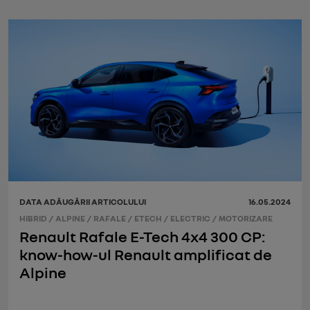
DATA ADĂUGĂRII ARTICOLULUI
16.05.2024
HIBRID
/
ALPINE
/
RAFALE
/
ETECH
/
ELECTRIC
/
MOTORIZARE
Renault Rafale E-Tech 4x4 300 CP:
know-how-ul Renault amplificat de
Alpine