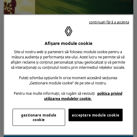
continuați fără a accepta
Afișare module cookie
Site-ul nostru web și partenerii săi folosesc module cookie pentru a
măsura audiența și performanța site-ului. Acest lucru ne permite să vă
afișăm reclame și conținut personalizat și/sau geolocalizat și vă permite
să interacționați cu conținutul nostru prin intermediul rețelelor sociale.
DATA ADĂUGĂRII ARTICOLULUI
06.11.2025
Puteți schimba opțiunile în orice moment accesând secțiunea
VEHICULE ELECTRICE
/
DESIGN
/
MOTORIZARE
/
„Gestionare module cookie” de pe site-ul nostru.
TWINGO E-TECH ELECTRIC
RENAULT TWINGO E-TECH ELECTRIC:
Pentru mai multe informații, vă rugăm să revizuiți
politica privind
REVENIREA UNUI MODEL ICONIC,
utilizarea modulelor cookie.
REVOLUTIA UNUI SEGMENT
gestionare module
acceptare module cookie
cookie