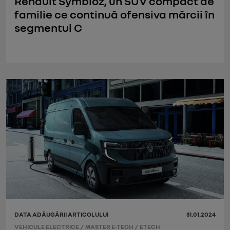
Renault Symbioz, un SUV compact de
familie ce continuă ofensiva mărcii în
segmentul C
DATA ADĂUGĂRII ARTICOLULUI
31.01.2024
VEHICULE ELECTRICE
/
MASTER E-TECH
/
ETECH