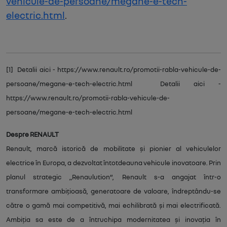
vehicule-de-persoane/megane-e-tech-
electric.html
.
[1] Detalii aici - https://www.renault.ro/promotii-rabla-vehicule-de-
persoane/megane-e-tech-electric.html Detalii aici -
https://www.renault.ro/promotii-rabla-vehicule-de-
persoane/megane-e-tech-electric.html
Despre RENAULT
Renault, marcă istorică de mobilitate și pionier al vehiculelor
electrice în Europa, a dezvoltat întotdeauna vehicule inovatoare. Prin
planul strategic „Renaulution”, Renault s-a angajat într-o
transformare ambițioasă, generatoare de valoare, îndreptându-se
către o gamă mai competitivă, mai echilibrată și mai electrificată.
Ambiția sa este de a întruchipa modernitatea și inovația în