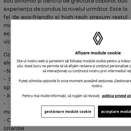
său dinamic și centrul de greutate coborât duc
experiența de condus la nivelul următor. Este la
fel de eco-friendly și high-tech precum restul
modelelor E-Tech electrice. Și acum include o
echipare Esprit Alpine, ce oferă extra poftă de
viață.
Afișare module cookie
Caracterul sportiv al echipării Megane E-Tech
Site-ul nostru web și partenerii săi folosesc module cookie pentru a măsur
electric Esprit Alpine strălucește prin:
ului. Acest lucru ne permite să vă afișăm reclame și conținut personalizat ș
- Nuanță exclusivă Matte Shadow Grey
să interacționați cu conținutul nostru prin intermediul reț
- Splittere Matte Shadow Grey în față și în
Puteți schimba opțiunile în orice moment accesând secțiunea „Gestionare
spate
nostru.
- Jante din aliaj de 20 de inchi Ice Black
Pentru mai multe informații, vă rugăm să revizuiți
politica privind u
- Logo Ice Black în față și în spate cu
monograma colorată în același finisaj închis
gestionare module cookie
acceptare modul
- Ornamente negre lucioase în jurul geamurilor
laterale