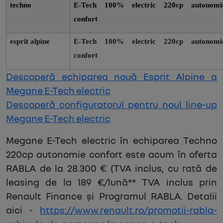
techno
E-Tech 100% electric 220cp autonomi
confort
esprit alpine
E-Tech 100% electric 220cp autonomi
confort
Descoperă echiparea nouă Esprit Alpine a
Megane E-Tech electric
Descoperă configuratorul pentru noul line-up
Megane E-Tech electric
Megane E-Tech electric în echiparea Techno
220cp autonomie confort este acum în oferta
RABLA de la 28.300 € (TVA inclus, cu rată de
leasing de la 189 €/lună** TVA inclus prin
Renault Finance și Programul RABLA. Detalii
aici -
https://www.renault.ro/promotii-rabla-