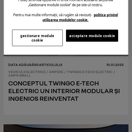
„Gestionare module cookie” de pe site-ul nostru.
Pentru mai multe informații, vă rugăm să revizuiți
politica privind
utilizarea modulelor cookie.
gestionare module
acceptare module cookie
cookie
DATA ADĂUGĂRII ARTICOLULUI
10.01.2025
VEHICULE ELECTRICE
/
AMPERE
/
TWINGO E-TECH ELECTRIC
/
AMPR SMALL
CONCEPTUL TWINGO E-TECH
ELECTRIC UN INTERIOR MODULAR ȘI
INGENIOS REINVENTAT