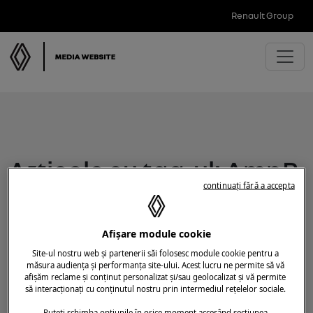
Renault Group
Articole cu tag-ul: AmpR
continuați fără a accepta
Small
Afișare module cookie
Site-ul nostru web și partenerii săi folosesc module cookie pentru a
măsura audiența și performanța site-ului. Acest lucru ne permite să vă
afișăm reclame și conținut personalizat și/sau geolocalizat și vă permite
să interacționați cu conținutul nostru prin intermediul rețelelor sociale.
Puteți schimba opțiunile în orice moment accesând secțiunea