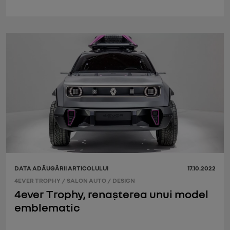
DATA ADĂUGĂRII ARTICOLULUI
17.10.2022
4EVER TROPHY
/
SALON AUTO
/
DESIGN
4ever Trophy, renaşterea unui model
emblematic