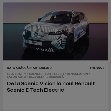
DATA ADĂUGĂRII ARTICOLULUI
19.07.2023
ELECTRICITY
/
SCENIC E-TECH
/
ETECH
/
RENAULUTION
/
SALON AUTO
/
DEZVOLTARE DURABILĂ
De la Scenic Vision la noul Renault
Scenic E-Tech Electric