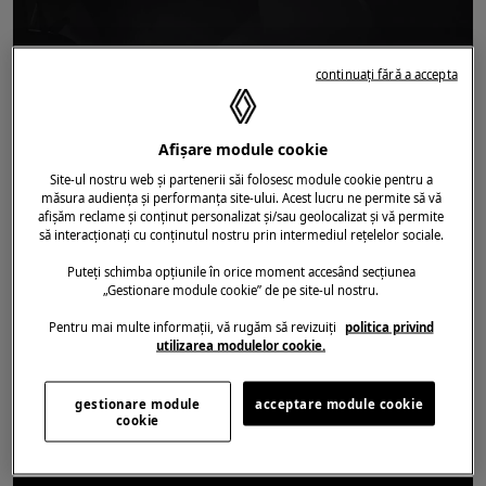
continuați fără a accepta
Afișare module cookie
Site-ul nostru web și partenerii săi folosesc module cookie pentru a
măsura audiența și performanța site-ului. Acest lucru ne permite să vă
afișăm reclame și conținut personalizat și/sau geolocalizat și vă permite
să interacționați cu conținutul nostru prin intermediul rețelelor sociale.
DATA ADĂUGĂRII ARTICOLULUI
07.11.2023
Puteți schimba opțiunile în orice moment accesând secțiunea
MASTER
/
SALON AUTO
/
DESIGN
„Gestionare module cookie” de pe site-ul nostru.
Noul Renault Master, o siluetă
Pentru mai multe informații, vă rugăm să revizuiți
politica privind
regândită pentru mai multă eficiență
utilizarea modulelor cookie.
gestionare module
acceptare module cookie
cookie