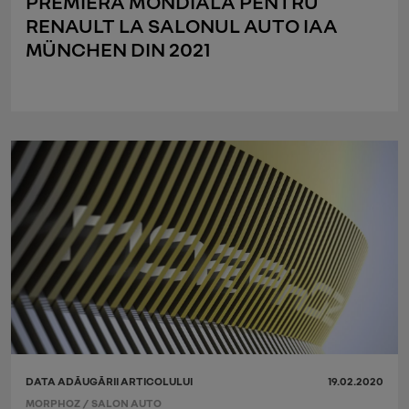
PREMIERĂ MONDIALĂ PENTRU
RENAULT LA SALONUL AUTO IAA
MÜNCHEN DIN 2021
DATA ADĂUGĂRII ARTICOLULUI
19.02.2020
MORPHOZ
/
SALON AUTO