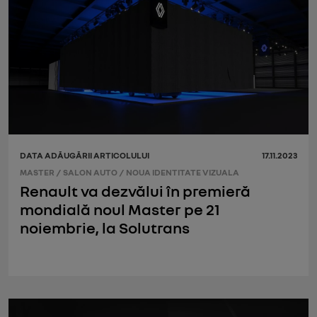
DATA ADĂUGĂRII ARTICOLULUI
17.11.2023
MASTER
/
SALON AUTO
/
NOUA IDENTITATE VIZUALA
Renault va dezvălui în premieră
mondială noul Master pe 21
noiembrie, la Solutrans