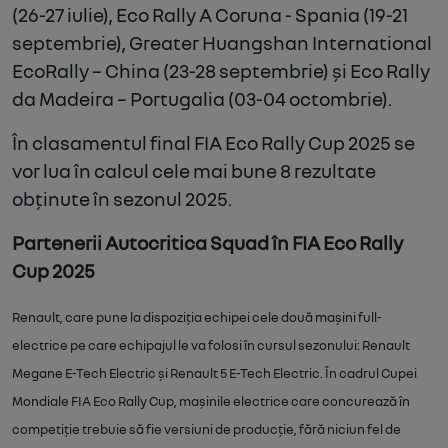
(
26-27
iulie), Eco Rally A Coruna - Spania (19-21
septembrie),
Greater Huangshan International
EcoRally
– China (
23-28
septembrie) și
Eco Rally
da Madeira
– Portugalia (
03-04
octombrie).
În clasamentul final FIA Eco Rally Cup 2025 se
vor lua în calcul cele mai bune 8 rezultate
obținute în sezonul 2025.
Partenerii Autocritica Squad în FIA Eco Rally
Cup 2025
Renault, care pune la dispoziția echipei cele două mașini full-
electrice pe care echipajul le va folosi în cursul sezonului: Renault
Megane E-Tech Electric și Renault 5 E-Tech Electric. În cadrul Cupei
Mondiale FIA Eco Rally Cup, mașinile electrice care concurează în
competiție trebuie să fie versiuni de producție, fără niciun fel de