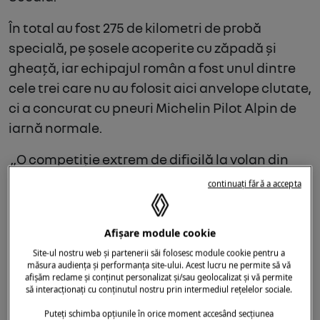
În total au fost 275 de kilometri de probă
specială, pe șosele acoperite cu zăpadă și
gheață, iar echipajul român a fost unul dintre
cele trei care nu au folosit aici anvelope clutate,
ci a concurat cu pneuri Michelin Pilot Alpin de
iarnă normale.
„O competiție extrem de dificilă la volan din
cauza suprafeței cu aderență scăzută pe tot
continuați fără a accepta
parcursul celor două zile de concurs: gheață
ascunsă sub zăpadă și multe viraje la 90 de
Afișare module cookie
grade pe care am fost nevoiți să păstrăm atât
Site-ul nostru web și partenerii săi folosesc module cookie pentru a
trasa, cât și viteza constantă pentru a nu devia
măsura audiența și performanța site-ului. Acest lucru ne permite să vă
de la viteza de rulare obligatorie și de la timpii
afișăm reclame și conținut personalizat și/sau geolocalizat și vă permite
să interacționați cu conținutul nostru prin intermediul rețelelor sociale.
ideali”,
a spus Mircea Meșter, pilotul Autocritica
Puteți schimba opțiunile în orice moment accesând secțiunea
Squad.