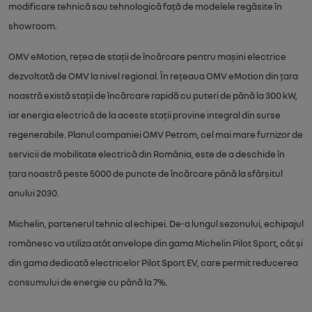
modificare tehnică sau tehnologică față de modelele regăsite în
showroom.
OMV eMotion
, rețea de stații de încărcare pentru mașini electrice
dezvoltată de OMV la nivel regional. În rețeaua OMV eMotion din țara
noastră există stații de încărcare rapidă cu puteri de până la 300 kW,
iar energia electrică de la aceste stații provine integral din surse
regenerabile. Planul companiei OMV Petrom, cel mai mare furnizor de
servicii de mobilitate electrică din România, este de a deschide în
țara noastră peste 5000 de puncte de încărcare până la sfârșitul
anului 2030.
Michelin
, partenerul tehnic al echipei. De-a lungul sezonului, echipajul
românesc va utiliza atât anvelope din gama Michelin Pilot Sport, cât și
din gama dedicată electricelor Pilot Sport EV, care permit reducerea
consumului de energie cu până la 7%.