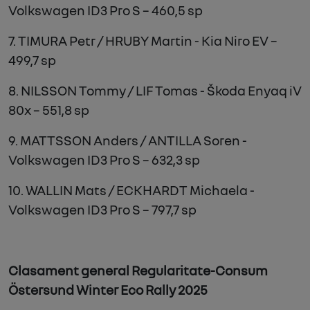
Volkswagen ID3 Pro S – 460,5 sp
7. TIMURA Petr / HRUBY Martin - Kia Niro EV –
499,7 sp
8. NILSSON Tommy / LIF Tomas - Škoda Enyaq iV
80x – 551,8 sp
9. MATTSSON Anders / ANTILLA Soren -
Volkswagen ID3 Pro S – 632,3 sp
10. WALLIN Mats / ECKHARDT Michaela -
Volkswagen ID3 Pro S – 797,7 sp
Clasament general Regularitate-Consum
Östersund Winter Eco Rally 2025