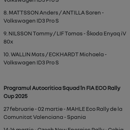
8. MATTSSON Anders / ANTILLA Soren -
Volkswagen ID3 Pro S
9. NILSSON Tommy / LIF Tomas - Škoda Enyaq iV
80x
10. WALLIN Mats / ECKHARDT Michaela -
Volkswagen ID3 Pro S
Programul Autocritica Squad în FIA ​​ECO Rally
Cup 2025
27
februarie
- 02
martie -
MAHLE Eco Rally de la
Comunitat Valenciana
- Spania
14-16
martie -
Czech New Energies Rally
- Cehia