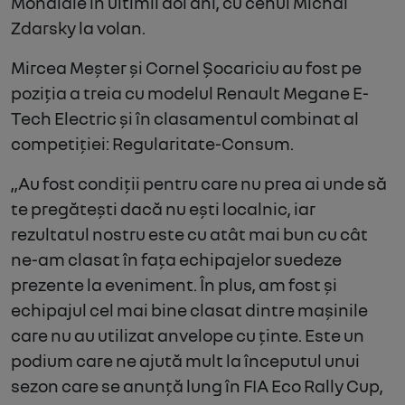
Mondiale în ultimii doi ani, cu cehul Michal
Zdarsky la volan.
Mircea Meșter și Cornel Șocariciu au fost pe
poziția a treia cu modelul Renault Megane E-
Tech Electric și în clasamentul combinat al
competiției: Regularitate-Consum.
„Au fost condiții pentru care nu prea ai unde să
te pregătești dacă nu ești localnic, iar
rezultatul nostru este cu atât mai bun cu cât
ne-am clasat în fața echipajelor suedeze
prezente la eveniment. În plus, am fost și
echipajul cel mai bine clasat dintre mașinile
care nu au utilizat anvelope cu ținte. Este un
podium care ne ajută mult la începutul unui
sezon care se anunță lung în FIA Eco Rally Cup,