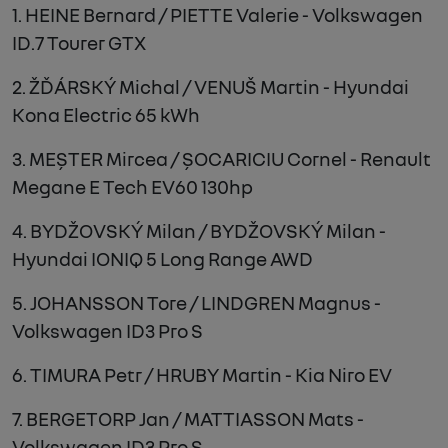
1. HEINE Bernard / PIETTE Valerie - Volkswagen
ID.7 Tourer GTX
2. ŽĎÁRSKÝ Michal / VENUŠ Martin - Hyundai
Kona Electric 65 kWh
3. MEȘTER Mircea / ȘOCARICIU Cornel - Renault
Megane E Tech EV60 130hp
4. BYDŽOVSKÝ Milan / BYDŽOVSKÝ Milan -
Hyundai IONIQ 5 Long Range AWD
5. JOHANSSON Tore / LINDGREN Magnus -
Volkswagen ID3 Pro S
6. TIMURA Petr / HRUBY Martin - Kia Niro EV
7. BERGETORP Jan / MATTIASSON Mats -
Volkswagen ID3 Pro S