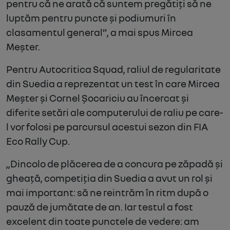
pentru că ne arată că suntem pregătiți să ne
luptăm pentru puncte și podiumuri în
clasamentul general”,
a mai spus Mircea
Meșter.
Pentru Autocritica Squad, raliul de regularitate
din Suedia a reprezentat un test în care Mircea
Meșter și Cornel Șocariciu au încercat și
diferite setări ale computerului de raliu pe care-
l vor folosi pe parcursul acestui sezon din FIA
Eco Rally Cup.
„Dincolo de plăcerea de a concura pe zăpadă și
gheață, competiția din Suedia a avut un rol și
mai important: să ne reintrăm în ritm după o
pauză de jumătate de an. Iar testul a fost
excelent din toate punctele de vedere: am