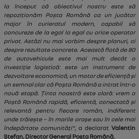
la început că obiectivul nostru este să
repoziționăm Poșta Română ca un jucător
major în curieratul modern, capabil să
concureze de la egal la egal cu orice operator
privat. Astăzi nu mai vorbim despre planuri, ci
despre rezultate concrete. Această flotă de 80
de autovehicule este mai mult decât o
investiție logistică: este un instrument de
dezvoltare economică, un motor de eficiență și
un semnal clar că Poșta Română a intrat într-o
nouă etapă. Ținta noastră este clară: vrem o
Poștă Română rapidă, eficientă, conectată și
relevantă pentru fiecare român, indiferent
unde trăiește – în marile orașe sau în cele mai
îndepărtate comunități”
,
a declarat
Valentin
Ștefan, Director General Poșta Română.