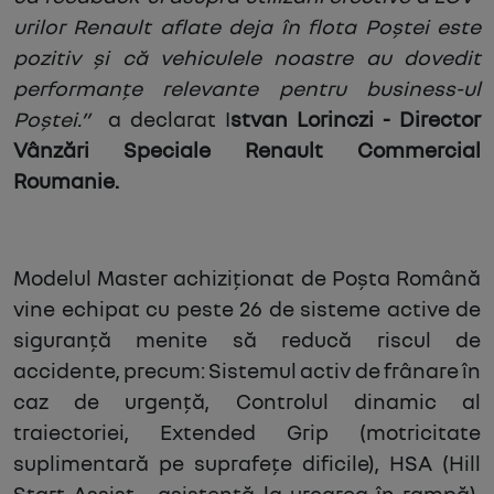
urilor Renault aflate deja în flota Poștei este
pozitiv și că vehiculele noastre au dovedit
performanțe relevante pentru business-ul
Poștei.”
a declarat
I
stvan Lorinczi - Director
Vânzări Speciale Renault Commercial
Roumanie.
Modelul Master achiziționat de Poșta Română
vine echipat cu peste 26 de sisteme active de
siguranță menite să reducă riscul de
accidente, precum: Sistemul activ de frânare în
caz de urgență, Controlul dinamic al
traiectoriei, Extended Grip (motricitate
suplimentară pe suprafețe dificile), HSA (Hill
Start Assist - asistență la urcarea în rampă),