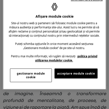
Poșta Română continuă reînnoirea parcului
Afișare module cookie
auto cu vehicule noi, tehnologizate și
Site-ul nostru web și partenerii săi folosesc module cookie pentru a
customizabile, ca parte a procesului de
măsura audiența și performanța site-ului. Acest lucru ne permite să vă
modernizare prin care trece Compania și a
afișăm reclame și conținut personalizat și/sau geolocalizat și vă permite
să interacționați cu conținutul nostru prin intermediul rețelelor sociale.
grijei pe care o acordă atât pentru siguranța
șoferilor și a altor participanți la trafic, cât și
Puteți schimba opțiunile în orice moment accesând secțiunea
„Gestionare module cookie” de pe site-ul nostru.
pentru eficientizarea costurilor operaționale
Pentru mai multe informații, vă rugăm să revizuiți
politica privind
pentru serviciile de coletărie pe distanțe lungi.
utilizarea modulelor cookie.
gestionare module
acceptare module cookie
cookie
„Modernizarea Poștei Române nu înseamnă
doar achiziții de echipamente sau schimbări
de imagine. Înseamnă o transformare
profundă de mentalitate, de procese, de
viziune și de raportare la piață. Am spus încă de