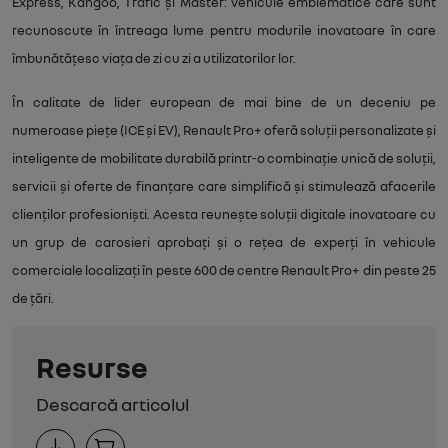
Express, Kangoo, Trafic și Master: vehicule emblematice care sunt
recunoscute în întreaga lume pentru modurile inovatoare în care
îmbunătățesc viața de zi cu zi a utilizatorilor lor.
În calitate de lider european de mai bine de un deceniu pe
numeroase piețe (ICE și EV), Renault Pro+ oferă soluții personalizate și
inteligente de mobilitate durabilă printr-o combinație unică de soluții,
servicii și oferte de finanțare care simplifică și stimulează afacerile
clienților profesioniști. Acesta reunește soluții digitale inovatoare cu
un grup de carosieri aprobați și o rețea de experți în vehicule
comerciale localizați în peste 600 de centre Renault Pro+ din peste 25
de țări.
Resurse
Descarcă articolul