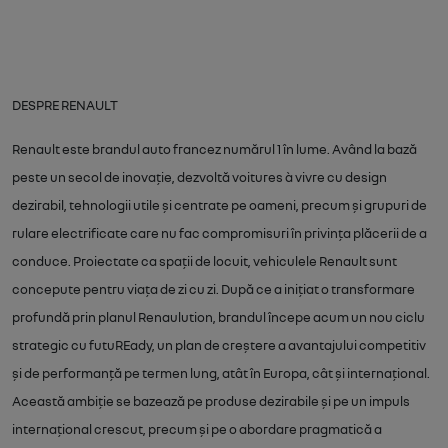
DESPRE RENAULT
Renault este brandul auto francez numărul 1 în lume. Având la bază
peste un secol de inovație, dezvoltă voitures à vivre cu design
dezirabil, tehnologii utile și centrate pe oameni, precum și grupuri de
rulare electrificate care nu fac compromisuri în privința plăcerii de a
conduce. Proiectate ca spații de locuit, vehiculele Renault sunt
concepute pentru viața de zi cu zi. După ce a inițiat o transformare
profundă prin planul Renaulution, brandul începe acum un nou ciclu
strategic cu futuREady, un plan de creștere a avantajului competitiv
și de performanță pe termen lung, atât în Europa, cât și internațional.
Această ambiție se bazează pe produse dezirabile și pe un impuls
internațional crescut, precum și pe o abordare pragmatică a