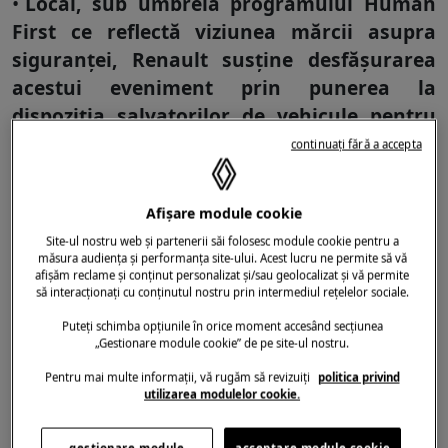
Local, sub umbrela programului Human
First ce reflectă viziunea mărcii asupra
siguranței, Renault susține desfășurarea
acestui eveniment prin punerea la
dispoziția salvatorilor de vehicule pentru
exersarea manevrelor de intervenție.
continuați fără a accepta
În cei 10 ani de parteneriat, Renault a
furnizat peste 500 de caroserii pentru
Afișare module cookie
aceste exerciții de descarcerare atât de
Site-ul nostru web și partenerii săi folosesc module cookie pentru a
măsura audiența și performanța site-ului. Acest lucru ne permite să vă
importante pentru formarea continuă a
afișăm reclame și conținut personalizat și/sau geolocalizat și vă permite
să interacționați cu conținutul nostru prin intermediul rețelelor sociale.
pompierilor. În afară de acest sprijin,
Renault organizează anual sesiuni de
Puteți schimba opțiunile în orice moment accesând secțiunea
„Gestionare module cookie” de pe site-ul nostru.
traininguri dedicate salvatorilor români pe
Pentru mai multe informații, vă rugăm să revizuiți
politica privind
tema intervențiilor de urgență pe vehicule
utilizarea modulelor cookie.
moderne.
gestionare module
acceptare module cookie