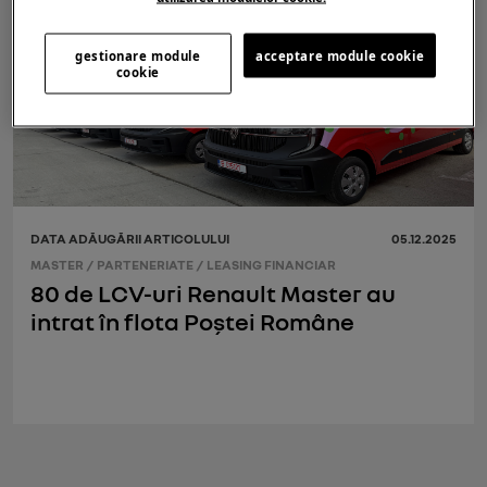
gestionare module
acceptare module cookie
cookie
DATA ADĂUGĂRII ARTICOLULUI
05.12.2025
MASTER
/
PARTENERIATE
/
LEASING FINANCIAR
80 de LCV-uri Renault Master au
intrat în flota Poștei Române