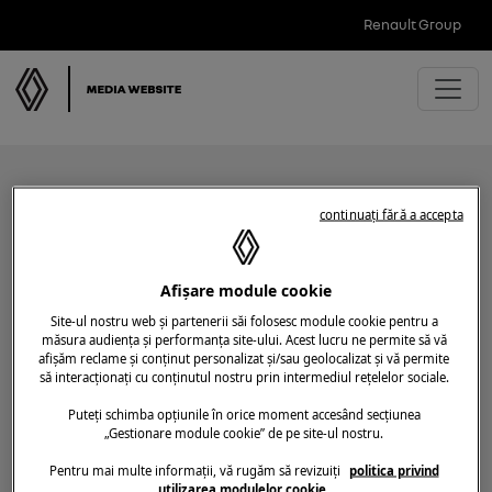
Renault Group
continuați fără a accepta
Articole cu tag-ul:
Afișare module cookie
leasing financiar
Site-ul nostru web și partenerii săi folosesc module cookie pentru a
măsura audiența și performanța site-ului. Acest lucru ne permite să vă
afișăm reclame și conținut personalizat și/sau geolocalizat și vă permite
să interacționați cu conținutul nostru prin intermediul rețelelor sociale.
Puteți schimba opțiunile în orice moment accesând secțiunea
„Gestionare module cookie” de pe site-ul nostru.
Pentru mai multe informații, vă rugăm să revizuiți
politica privind
utilizarea modulelor cookie.