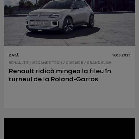
DATĂ
17.05.2023
RENAULT 5
/
MEGANE E-TECH
/
GIVE ME 5
/
GRAND SLAM
Renault ridică mingea la fileu în
turneul de la Roland-Garros