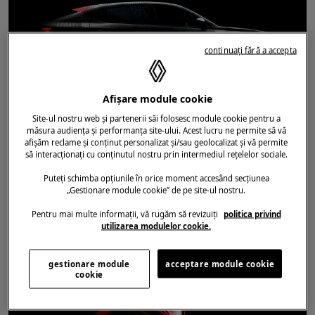
continuați fără a accepta
Afișare module cookie
Site-ul nostru web și partenerii săi folosesc module cookie pentru a
măsura audiența și performanța site-ului. Acest lucru ne permite să vă
DATĂ
16.05.2023
afișăm reclame și conținut personalizat și/sau geolocalizat și vă permite
să interacționați cu conținutul nostru prin intermediul rețelelor sociale.
RAFALE
/
ETECH
/
SEGMENT C
Rafale: un nume istoric pentru noul
Puteți schimba opțiunile în orice moment accesând secțiunea
SUV coupé vârf de gamă al mărcii
„Gestionare module cookie” de pe site-ul nostru.
Renault
Pentru mai multe informații, vă rugăm să revizuiți
politica privind
utilizarea modulelor cookie.
gestionare module
acceptare module cookie
cookie