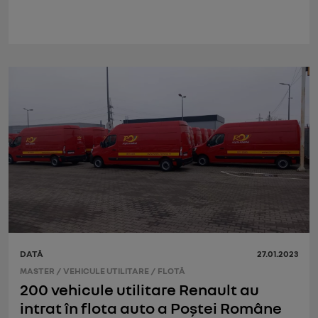
DATĂ
27.01.2023
MASTER
/
VEHICULE UTILITARE
/
FLOTĂ
200 vehicule utilitare Renault au
intrat în flota auto a Poștei Române