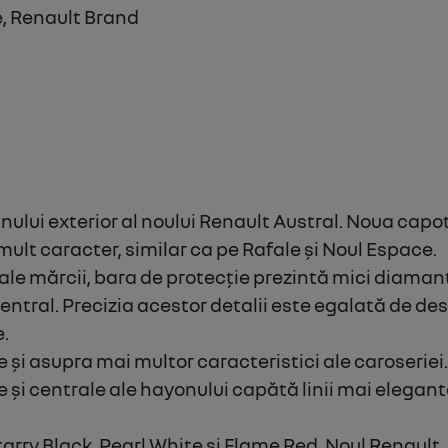
, Renault Brand
nului exterior al noului Renault Austral. Noua capo
mult caracter, similar ca pe Rafale și Noul Espace.
ale mărcii, bara de protecție prezintă mici diaman
central.
Precizia acestor detalii este egalată de de
e.
 și asupra mai multor caracteristici ale caroseriei.
e și centrale ale hayonului capătă linii mai elegant
Starry Black, Pearl White și Flame Red, Noul Renault