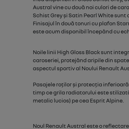
Austral vine cu două noi culori de car
Schist Grey și Satin Pearl White sunt 
Finisajul în două tonuri cu plafon Star
este acum disponibil începând cu ec
Noile linii High Gloss Black sunt integ
caroseriei, protejând aripile din spate
aspectul sportiv al Noului Renault Aus
Pasajele roților și protecția inferioar
timp ce grila radiatorului este stiliz
metalic lucios) pe cea Esprit Alpine.
Noul Renault Austral este o reflectare