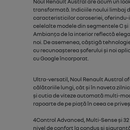
Noul Renault Austral are acum un loo
transformată. Indiciile noului limbaj 
caracteristicilor caroseriei, oferindu
celelalte modele din segmentele C și 
Ambianța de la interior reflectă eleganț
noi.
De asemenea, câștigă tehnologie 
cu recunoașterea șoferului și noi apli
cu Google încorporat.
Ultra-versatil, Noul Renault Austral 
călătoriile lungi, cât și în naveta zil
și cutia de viteze automată multi-m
rapoarte de pe piață în ceea ce priveș
4Control Advanced, Multi-Sense și 32
nivel de confort la condus și siguranț