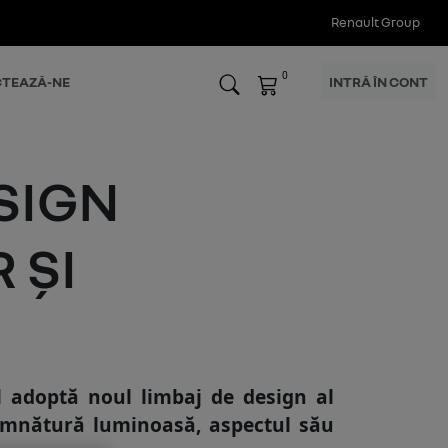
Renault Group
0
TEAZĂ-NE
INTRĂ ÎN CONT
SIGN
 ȘI
 adoptă noul limbaj de design al
semnătură luminoasă, aspectul său