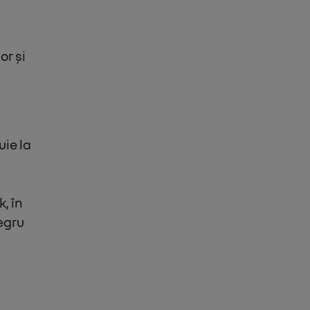
or și
uie la
, în
negru