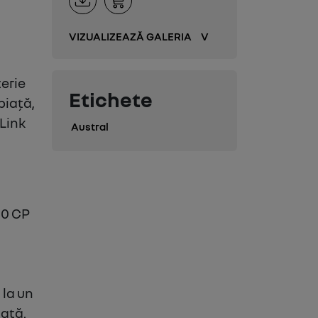
VIZUALIZEAZĂ GALERIA
V
țerie
Etichete
piață,
 Link
Austral
00 CP
 la un
iață.