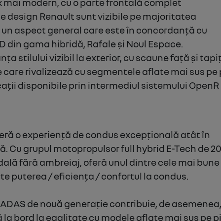
k mai modern, cu o parte frontală complet
de design Renault sunt vizibile pe majoritatea
-i un aspect general care este în concordanță cu
D din gama hibridă, Rafale și Noul Espace.
a stilului vizibil la exterior, cu scaune față și tapi
care rivalizează cu segmentele aflate mai sus pe 
cații disponibile prin intermediul sistemului OpenR
oferă o experiență de condus excepțională atât în
nică. Cu grupul motopropulsor full hybrid E-Tech de 2
oda
lă
fără ambreiaj, oferă unul dintre cele mai bune
te puterea / eficiența / confortul la condus.
 ADAS de nouă generație contribuie, de asemenea,
ă la bord la egalitate cu modele aflate mai sus pe p