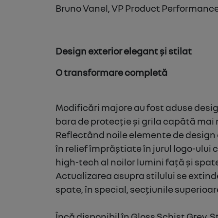
Bruno Vanel, VP Product Performance
Design exterior elegant și stilat
O transformare completă
Modificări majore au fost aduse desig
bara de protecție și grila capătă mai 
Reflectând noile elemente de design 
în relief împrăștiate în jurul logo-ului 
high-tech al noilor lumini față și spat
Actualizarea asupra stilului se extinde
spate, în special, secțiunile superioar
Încă disponibil în Gloss Schist Grey, 