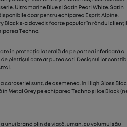
oserie, Ultramarine Blue și Satin Pearl White. Satin
disponibile doar pentru echiparea Esprit Alpine.
ry Black s-a dovedit foarte popular în rândul cliențil
hiparea Techno.
rate în protecția laterală de pe partea inferioară a
 de pietrișul care ar putea sari.
Designul lor contrib
tral.
ă a caroseriei sunt, de asemenea, în High Gloss Black
ată în Metal Grey pe echiparea Techno și Ice Black (
 a unui brand plin de viață, uman, cu volumul său