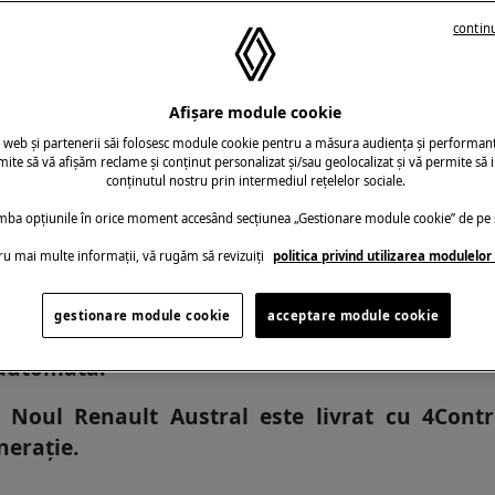
 și Noul Espace.
continu
e segmentul C, experiența de la bord este îmb
ile caracteristici includ un sistem de recunoa
it.
Afișare module cookie
u web și partenerii săi folosesc module cookie pentru a măsura audiența și performanța
ă noi, mai ergonomice, tapițerie nouă și izo
ite să vă afișăm reclame și conținut personalizat și/sau geolocalizat și vă permite să i
conținutul nostru prin intermediul rețelelor sociale.
â
nă la 16 cm, permițând șoferului să adapteze 
imba opțiunile în orice moment accesând secțiunea „Gestionare module cookie” de pe s
36 litri cu grupul motopropulsor full hybrid E-Te
ru mai multe informații, vă rugăm să revizuiți
politica privind utilizarea modulelor
upul motopropulsor full hybrid E-Tech de 200
raport performanță/eficiență la egalitate cu
gestionare module cookie
acceptare module cookie
km și 106 g de CO2/km*. În România, gama inc
 automată.
 Noul Renault Austral este livrat cu 4Cont
nerație.