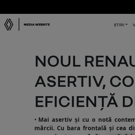
ȘTIRI
V
NOUL RENAU
ASERTIV, C
EFICIENȚĂ D
Mai asertiv și cu o notă conte
mărcii. Cu bara frontal
ă
și cea d