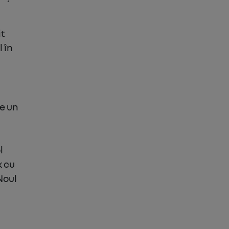
it
 în
te un
l
k cu
Noul