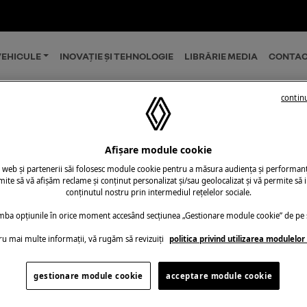
EHICULE
INOVAȚIE ȘI TEHNOLOGIE
LIBRĂRIE MEDIA
CONTAC
continu
Afișare module cookie
tag-ul: E-Tech Day
u web și partenerii săi folosesc module cookie pentru a măsura audiența și performanța
ite să vă afișăm reclame și conținut personalizat și/sau geolocalizat și vă permite să i
conținutul nostru prin intermediul rețelelor sociale.
imba opțiunile în orice moment accesând secțiunea „Gestionare module cookie” de pe s
ru mai multe informații, vă rugăm să revizuiți
politica privind utilizarea modulelor
gestionare module cookie
acceptare module cookie