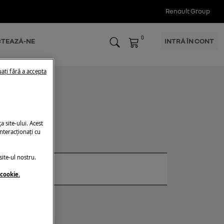
Renault Group
0
TEAZĂ-NE
INTRĂ ÎN CONT
ați fără a accepta
s
 site-ului. Acest
nteracționați cu
ite-ul nostru.
 cookie.