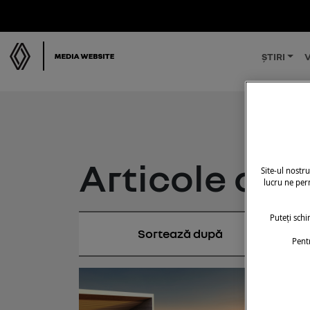
ȘTIRI
V
Articole cu 
Site-ul nostr
lucru ne perm
Puteți sch
Pent